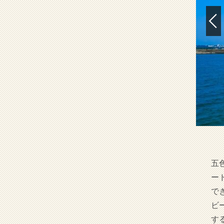
五
ー
で
ビ
す