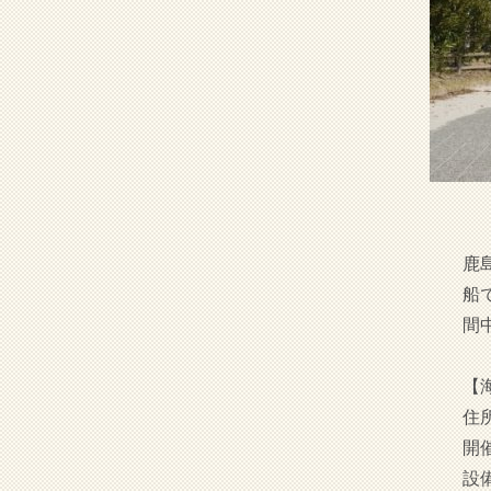
鹿
船
間
【
住
開
設