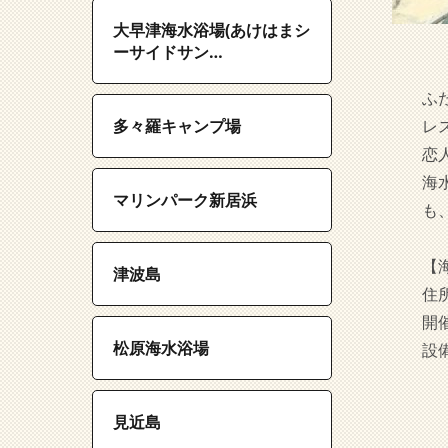
大早津海水浴場(あけはまシ
ーサイドサン…
ふ
多々羅キャンプ場
レ
恋
海
マリンパーク新居浜
も
【
津波島
住
開
松原海水浴場
設
見近島