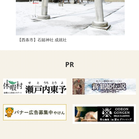
【西条市】石鎚神社 成就社
【2
PR