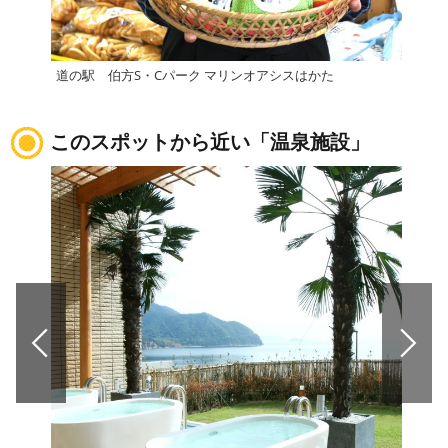
道の駅 伯方S・Cパーク マリンオアシスはかた
道の
このスポットから近い「温泉施設」