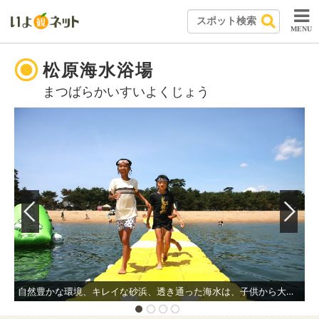
MENU
松原海水浴場
まつばらかいすいよくじょう
自然豊かな環境、キレイな砂浜、透き通った海水は、子供から大人まで楽しめる海水浴場。
海