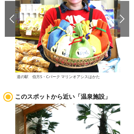
道の駅 伯方S・Cパーク マリンオアシスはかた
道の
このスポットから近い「温泉施設」