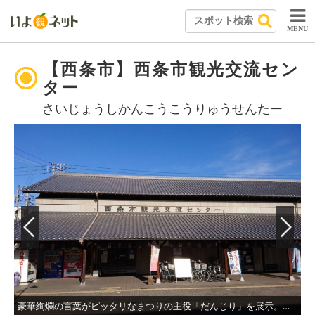
MENU
【西条市】西条市観光交流セン
ター
さいじょうしかんこうこうりゅうせんたー
豪華絢爛の言葉がピッタリなまつりの主役「だんじり」を展示。細部までじっくり見ることができる。