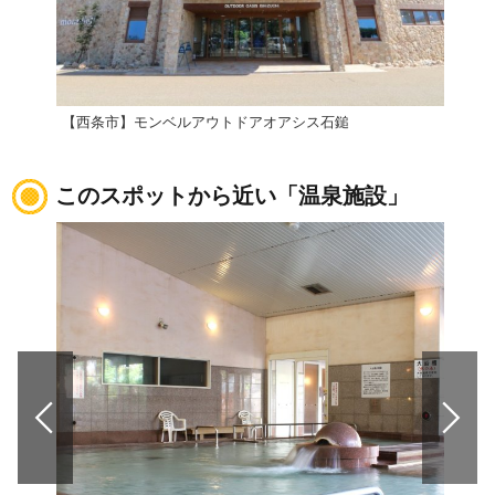
【西条市】モンベルアウトドアオアシス石鎚
道の
このスポットから近い「温泉施設」