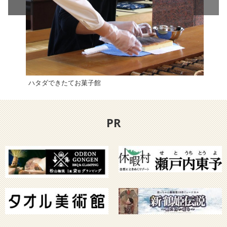
ハタダできたてお菓子館
椿山
PR