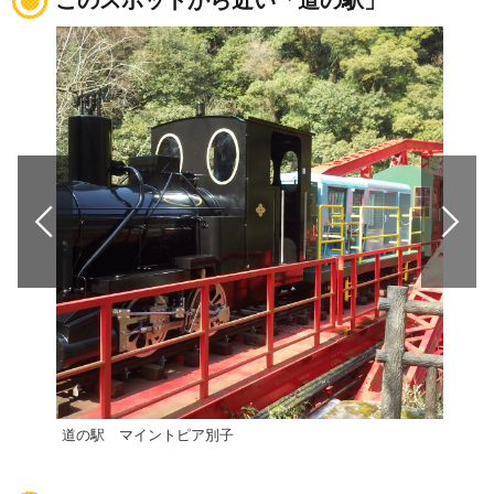
このスポットから近い「道の駅」
道の駅 マイントピア別子
【西