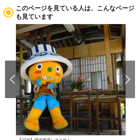
このページを見ている人は、こんなページ
も見ています
【2026】坪内家流しそうめん
松本