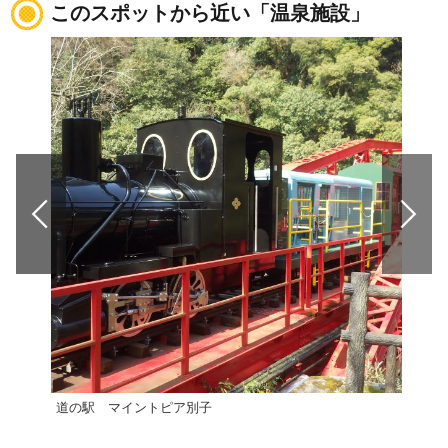
このスポットから近い「温泉施設」
道の駅 マイントピア別子
新居