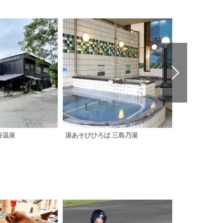
谷温泉
湯あそびひろば 三島乃湯
【西条市】京