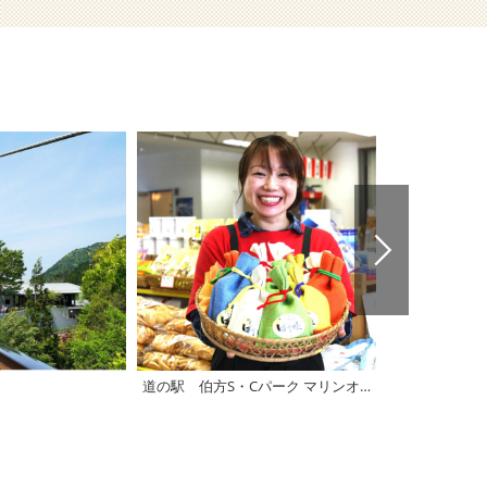
道の駅 伯方S・Cパーク マリンオアシスはかた
道の駅 よし