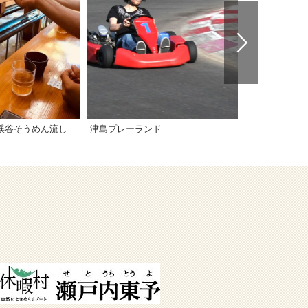
谷渓谷そうめん流し
津島プレーランド
ドルフィンフ