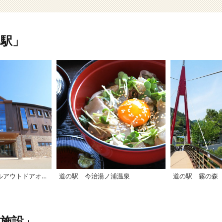
駅」
【西条市】モンベルアウトドアオアシス石鎚
道の駅 今治湯ノ浦温泉
道の駅 霧の森
施設」