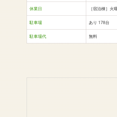
休業日
［宿泊棟］火曜日
駐車場
あり 178台
駐車場代
無料