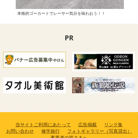
本格的ゴーカートでレーサー気分を味わおう！！
「海
PR
当サイトご利用にあたって
広告掲載
リンク集
お問い合わせ
修学旅行
フォトギャラリー（写真貸出）
事業者の皆さまへ