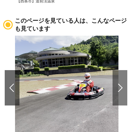
【西条市】道前渓温泉
【西
このページを見ている人は、こんなページ
も見ています