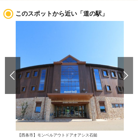
このスポットから近い「道の駅」
【西条市】モンベルアウトドアオアシス石鎚
道の