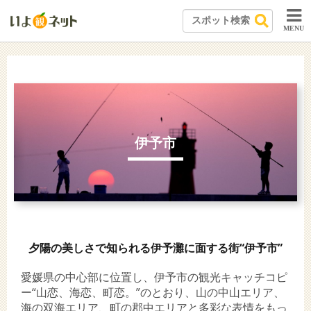
MENU
伊予市
夕陽の美しさで知られる伊予灘に面する街“伊予市”
愛媛県の中心部に位置し、伊予市の観光キャッチコピ
ー“山恋、海恋、町恋。”のとおり、山の中山エリア、
海の双海エリア、町の郡中エリアと多彩な表情をもっ