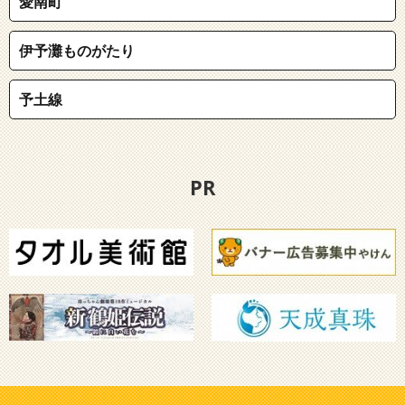
愛南町
伊予灘ものがたり
予土線
PR