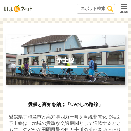
MENU
予土線
愛媛と高知を結ぶ「いやしの路線」
愛媛県宇和島市と高知県四万十町を単線非電化で結ぶ
予土線は、地域の貴重な交通機関として活躍するとと
もに、のどかな田園風景や四万十川の流れをゆったり