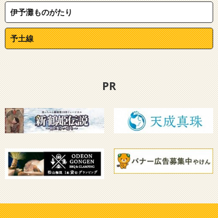
伊予灘ものがたり
予土線
PR