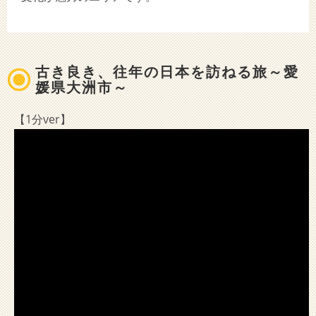
古き良き、往年の日本を訪ねる旅～愛
媛県大洲市～
【1分ver】