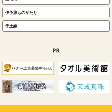
伊予灘ものがたり
予土線
PR