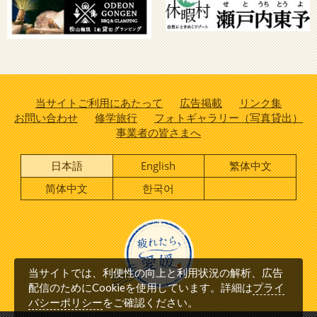
当サイトご利用にあたって
広告掲載
リンク集
お問い合わせ
修学旅行
フォトギャラリー（写真貸出）
事業者の皆さまへ
日本語
English
繁体中文
简体中文
한국어
当サイトでは、利便性の向上と利用状況の解析、広告
プライ
配信のためにCookieを使用しています。詳細は
バシーポリシー
をご確認ください。