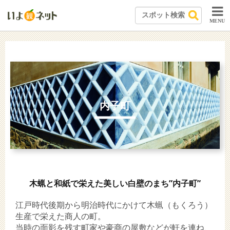
MENU
内子町
木蝋と和紙で栄えた美しい白壁のまち”内子町”
江戸時代後期から明治時代にかけて木蝋（もくろう）
生産で栄えた商人の町。
当時の面影を残す町家や豪商の屋敷などが軒を連ね、