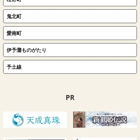
鬼北町
愛南町
伊予灘ものがたり
予土線
PR