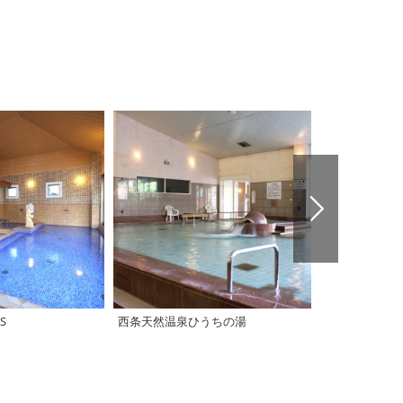
S
西条天然温泉ひうちの湯
INLAND SEA R