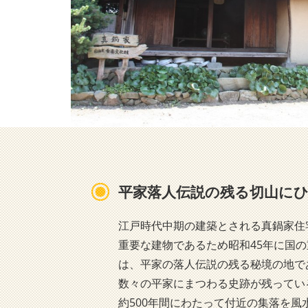
平家落人伝説の残る切山に
江戸時代中期の建築とされる真鍋家住
重要な建物であるため昭和45年に国
は、平家の落人伝説の残る秘境の地で
数々の平家にまつわる史跡が残ってい
約500年間にわたって付近の集落を風