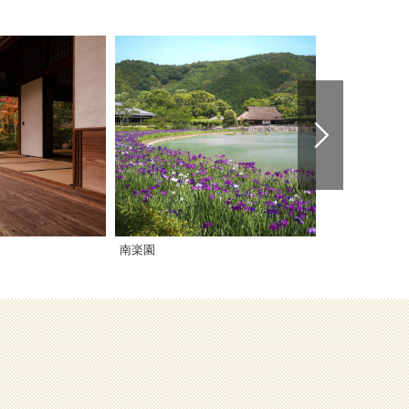
南楽園
宇和町卯之町