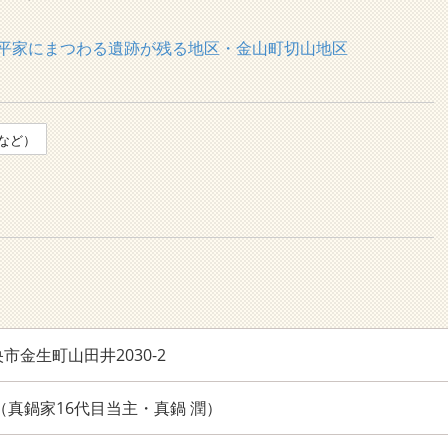
平家にまつわる遺跡が残る地区・金山町切山地区
など）
市金生町山田井2030-2
078（真鍋家16代目当主・真鍋 潤）