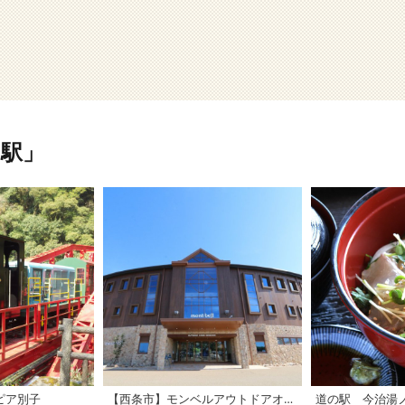
駅」
ピア別子
【西条市】モンベルアウトドアオアシス石鎚
道の駅 今治湯