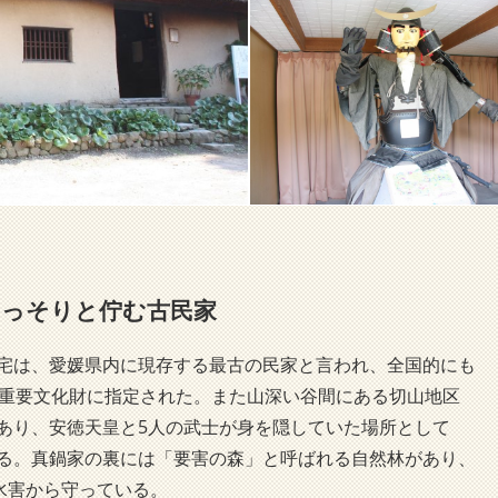
ひっそりと佇む古民家
宅は、愛媛県内に現存する最古の民家と言われ、全国的にも
の重要文化財に指定された。また山深い谷間にある切山地区
あり、安徳天皇と5人の武士が身を隠していた場所として
る。真鍋家の裏には「要害の森」と呼ばれる自然林があり、
水害から守っている。