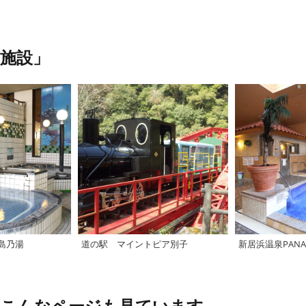
施設」
島乃湯
道の駅 マイントピア別子
新居浜温泉PANA