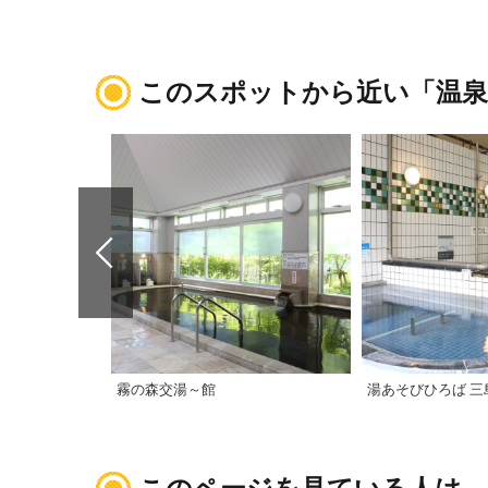
このスポットから近い「温泉
霧の森交湯～館
湯あそびひろば 三