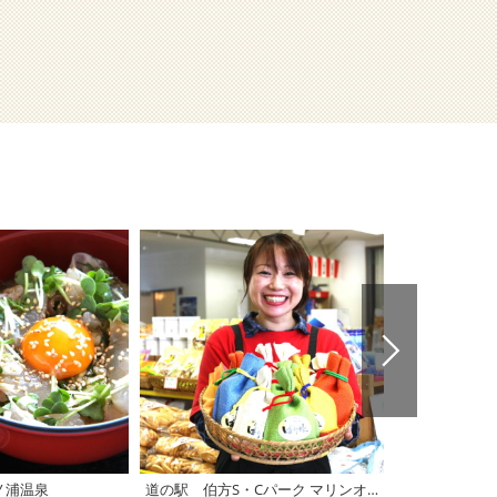
ノ浦温泉
道の駅 伯方S・Cパーク マリンオアシスはかた
道の駅 よし