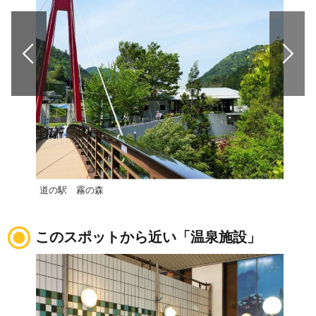
道の駅 霧の森
道の
このスポットから近い「温泉施設」