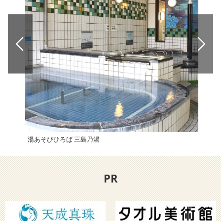
湯あそびひろば 三島乃湯
霧の
PR