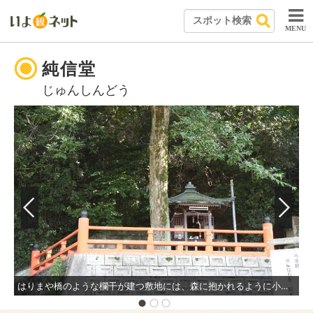
MENU
純信堂
じゅんしんどう
はりまや橋のような欄干が建つ敷地には、森に抱かれるように小さなお堂が静かに佇んでいる。