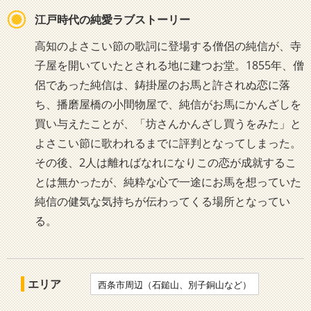
江戸時代の純愛ラブストーリー
高知のよさこい節の歌詞に登場する僧侶の純信が、寺
子屋を開いていたとされる地に建つお堂。1855年、僧
侶であった純信は、鋳掛屋のお馬と許されぬ恋に落
ち、播磨屋橋の小間物屋で、純信がお馬にかんざしを
買い与えたことが、「坊さんかんざし買うをみた」と
よさこい節に歌われるまでに評判となってしまった。
その後、2人は離ればなれになりこの恋が成就するこ
とは無かったが、純粋な心で一途にお馬を想っていた
純信の健気な気持ちが伝わってくる場所となってい
る。
エリア
西条市周辺（石鎚山、別子銅山など）