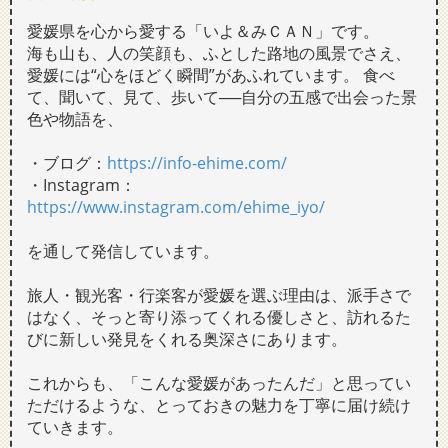
愛媛県を心から愛する「いよ＆みＣＡＮ」です。
海も山も、人の笑顔も、ふとした路地の風景でさえ、
愛媛には“
心をほどく瞬間”があふれています。 食べ
て、聞いて、見て、歩いて──
自分の五感で出会った景
色や物語を、
・ブログ：
https://info-ehime.com/
・Instagram：
https://www.instagram.com/ehime_iyo/
を通して発信しています。
旅人・観光客・行楽客が愛媛を選ぶ理由は、派手さで
はなく、
そっと寄り添ってくれる優しさと、
訪れるた
びに新しい発見をくれる奥深さにあります。
これからも、「こんな愛媛があったんだ」
と思ってい
ただけるような、
とっておきの魅力を丁寧に届け続け
ていきます。