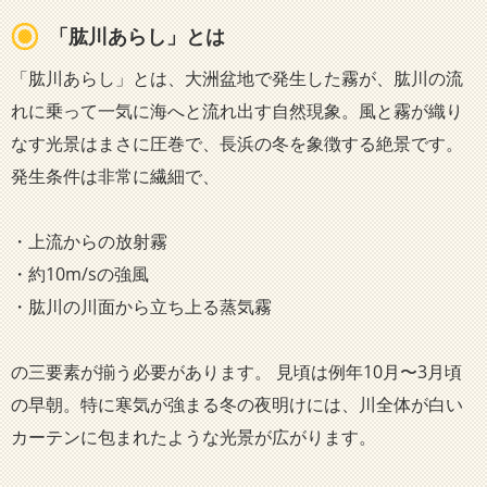
「肱川あらし」とは
「肱川あらし」とは、大洲盆地で発生した霧が、肱川の流
れに乗って一気に海へと流れ出す自然現象。風と霧が織り
なす光景はまさに圧巻で、長浜の冬を象徴する絶景です。
発生条件は非常に繊細で、
・上流からの放射霧
・約10m/sの強風
・肱川の川面から立ち上る蒸気霧
の三要素が揃う必要があります。 見頃は例年10月〜3月頃
の早朝。特に寒気が強まる冬の夜明けには、川全体が白い
カーテンに包まれたような光景が広がります。