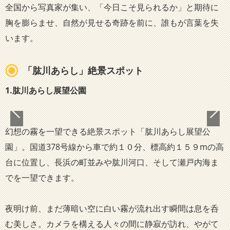
全国から写真家が集い、「今日こそ見られるか」と期待に
胸を膨らませ、自然が見せる奇跡を前に、誰もが言葉を失
います。
「肱川あらし」絶景スポット
1.
肱川あらし展望公園
幻想の霧を一望できる絶景スポット「肱川あらし展望公
園」。国道378号線から車で約１０分、標高約１５９mの高
台に位置し、長浜の町並みや肱川河口、そして瀬戸内海ま
でを一望できます。
夜明け前、まだ薄暗い空に白い霧が流れ出す瞬間は息を呑
む美しさ。カメラを構える人々の間に静寂が訪れ、やがて