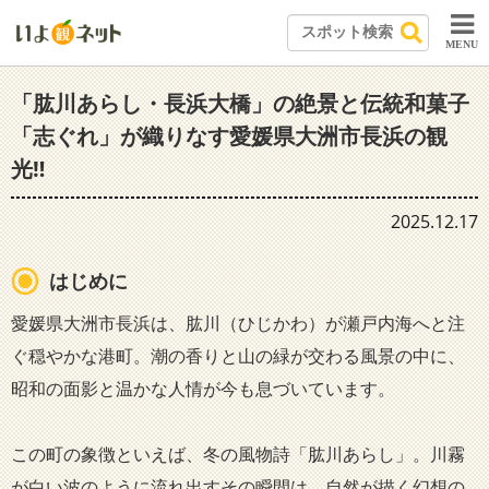
MENU
「肱川あらし・長浜大橋」の絶景と伝統和菓子
「志ぐれ」が織りなす愛媛県大洲市長浜の観
光‼️
2025.12.17
はじめに
愛媛県大洲市長浜は、肱川（ひじかわ）が瀬戸内海へと注
ぐ穏やかな港町。潮の香りと山の緑が交わる風景の中に、
昭和の面影と温かな人情が今も息づいています。
この町の象徴といえば、冬の風物詩「肱川あらし」。川霧
が白い波のように流れ出すその瞬間は、自然が描く幻想の