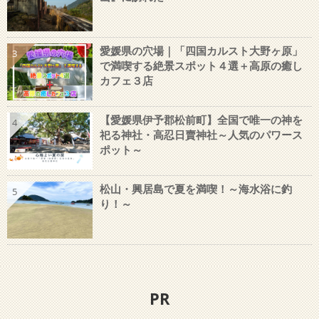
愛媛県の穴場｜「四国カルスト大野ヶ原」
3
で満喫する絶景スポット４選＋高原の癒し
カフェ３店
【愛媛県伊予郡松前町】全国で唯一の神を
4
祀る神社・高忍日賣神社～人気のパワース
ポット～
松山・興居島で夏を満喫！～海水浴に釣
5
り！～
PR