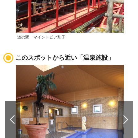
道の駅 マイントピア別子
【西
このスポットから近い「温泉施設」