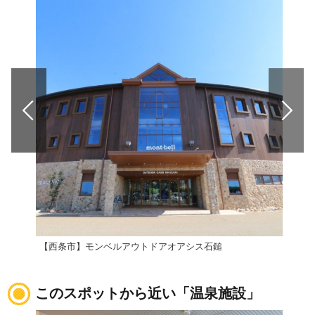
【西条市】モンベルアウトドアオアシス石鎚
道の
このスポットから近い「温泉施設」