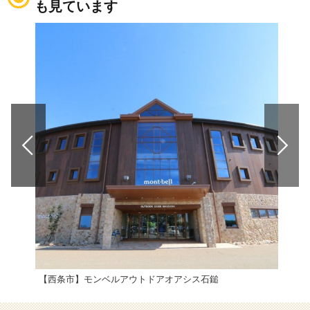
も見ています
【西条市】モンベルアウトドアオアシス石鎚
ホリ