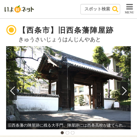
MENU
【西条市】旧西条藩陣屋跡
きゅうさいじょうはんじんやあと
旧西条藩の陣屋跡に残る大手門。陣屋跡には西条高校が建てられ、大手門は正門の役割を果たしている。