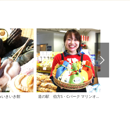
みいきいき館
道の駅 伯方S・Cパーク マリンオアシスはかた
道の駅 多々