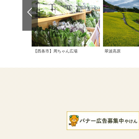
【西条市】周ちゃん広場
翠波高原