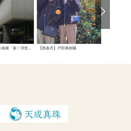
愛媛県美術館 企画展「新！浮世絵展～幕末明治の天才絵師たち」
【西条市】戸田果樹園
高忍日賣神社