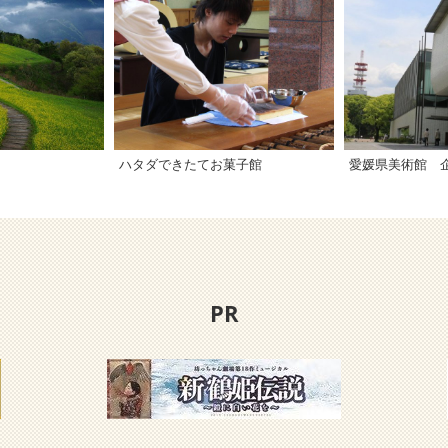
ハタダできたてお菓子館
PR