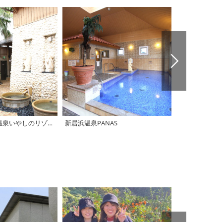
【西条市】東予温泉いやしのリゾート
新居浜温泉PANAS
【西条市】温泉