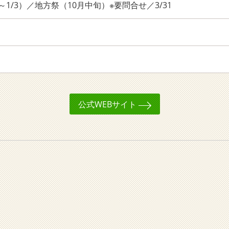
～1/3）／地方祭（10月中旬）※要問合せ／3/31
公式WEBサイト