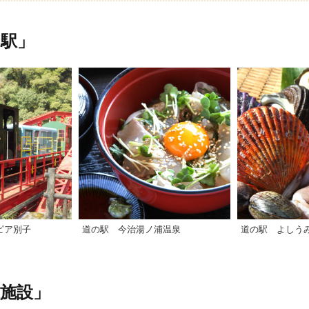
駅」
ピア別子
道の駅 今治湯ノ浦温泉
道の駅 よしう
施設」