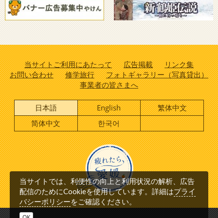
当サイトご利用にあたって
広告掲載
リンク集
お問い合わせ
修学旅行
フォトギャラリー（写真貸出）
事業者の皆さまへ
日本語
English
繁体中文
简体中文
한국어
当サイトでは、利便性の向上と利用状況の解析、広告
プライ
配信のためにCookieを使用しています。詳細は
バシーポリシー
をご確認ください。
OK