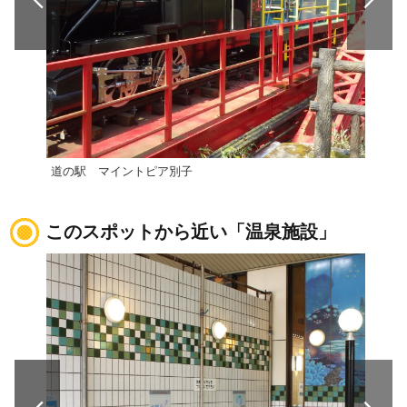
道の駅 マイントピア別子
道の
このスポットから近い「温泉施設」