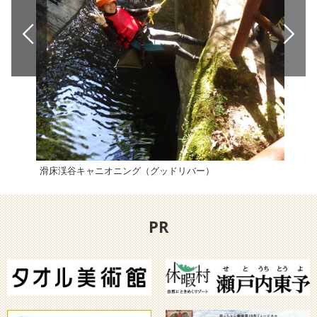
滑床渓谷キャニオニング（グッドリバー）
上林
PR