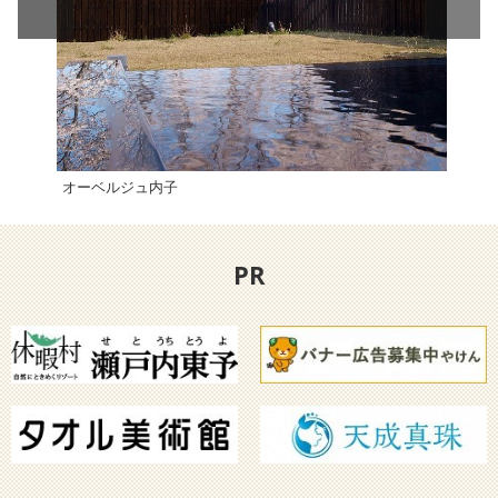
オーベルジュ内子
小薮
PR