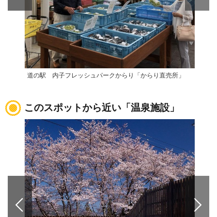
道の駅 内子フレッシュパークからり「からり直売所」
道の
このスポットから近い「温泉施設」