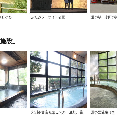
ひじかわ
ふたみシーサイド公園
道の駅 小田の
施設」
大洲市交流促進センター 鹿野川荘
游の里温泉（ユ