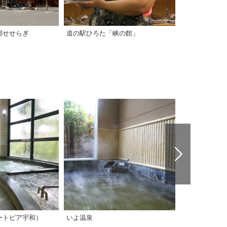
郷せせらぎ
道の駅ひろた「峡の館」
道の駅 きな
ートピア宇和）
いよ温泉
元気人村