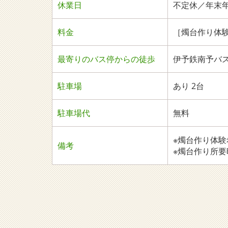
休業日
不定休／年末年始
料金
［燭台作り体験
最寄りのバス停からの徒歩
伊予鉄南予バス
駐車場
あり 2台
駐車場代
無料
※燭台作り体
備考
※燭台作り所要