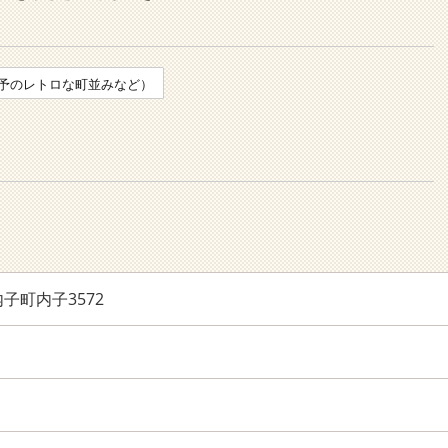
予のレトロな町並みなど）
子町内子3572