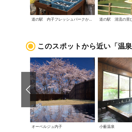
道の駅 内子フレッシュパークからり「からり直売所」
道の駅 清流の里
このスポットから近い「温泉
オーベルジュ内子
小薮温泉