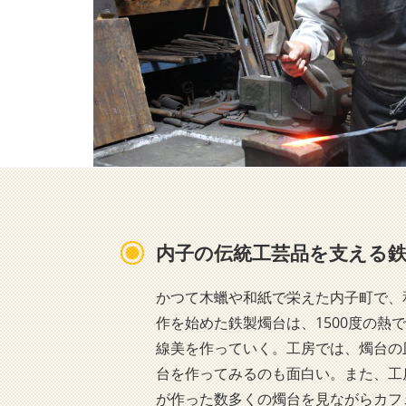
内子の伝統工芸品を支える
かつて木蠟や和紙で栄えた内子町で、
作を始めた鉄製燭台は、1500度の熱
線美を作っていく。工房では、燭台の
台を作ってみるのも面白い。また、工
が作った数多くの燭台を見ながらカフ