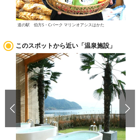
道の駅 伯方S・Cパーク マリンオアシスはかた
道の
このスポットから近い「温泉施設」