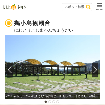
MENU
鶏小島観潮台
にわとりこじまかんちょうだい
2つの岩がくっついたような鶏小島と、船も折れるほど激しい潮流が渦巻く船折瀬戸が見下ろせる高台に建つ観潮台。