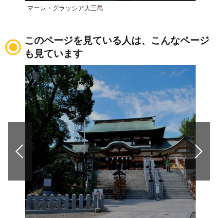
マーレ・グラッシア大三島
INL
このページを見ている人は、こんなページ
も見ています