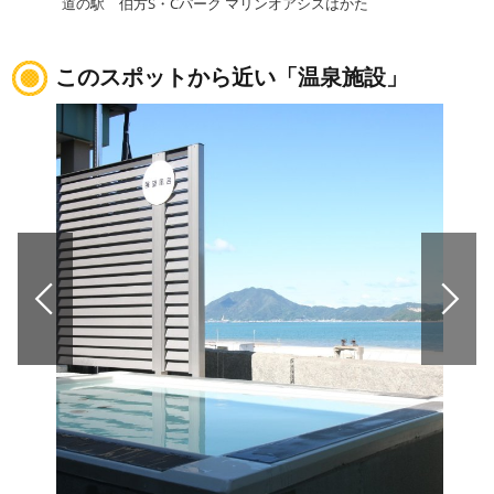
道の駅 伯方S・Cパーク マリンオアシスはかた
道の
このスポットから近い「温泉施設」