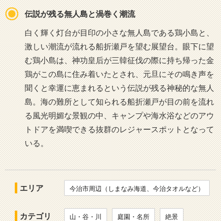
伝説が残る無人島と渦巻く潮流
白く輝く灯台が目印の小さな無人島である鶏小島と、
激しい潮流が流れる船折瀬戸を望む展望台。眼下に望
む鶏小島は、神功皇后が三韓征伐の際に持ち帰った金
鶏がこの島に住み着いたとされ、元旦にその鳴き声を
聞くと幸運に恵まれるという伝説が残る神秘的な無人
島。海の難所として知られる船折瀬戸が目の前を流れ
る風光明媚な景観の中、キャンプや海水浴などのアウ
トドアを満喫できる抜群のレジャースポットとなって
いる。
エリア
今治市周辺（しまなみ海道、今治タオルなど）
カテゴリ
山・谷・川
庭園・名所
絶景