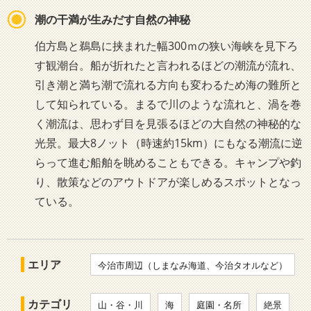
潮の干満が生みだす自然の神秘
伯方島と鵜島に挟まれた幅300ｍの狭い海峡を見下ろ
す観潮台。船が折れたと言われるほどの潮流が流れ、
引き潮と満ち潮で流れる方向も変わるため海の難所と
して知られている。まるで川のような流れと、渦を巻
く潮流は、思わず目を見張るほどの大自然の神秘的な
光景。最大8ノット（時速約15km）にもなる潮流に逆
らって進む船舶を眺めることもできる。キャンプや釣
り、散策などのアウトドアが楽しめるスポットとなっ
ている。
エリア
今治市周辺（しまなみ海道、今治タオルなど）
カテゴリ
山・谷・川
海
庭園・名所
絶景