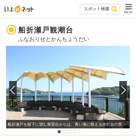
MENU
船折瀬戸観潮台
ふなおりせとかんちょうだい
船折瀬戸を眼下に望む展望台からは、青い海に映える赤灯台の景観や潮流の中を行き来する船舶を眺めることができる。