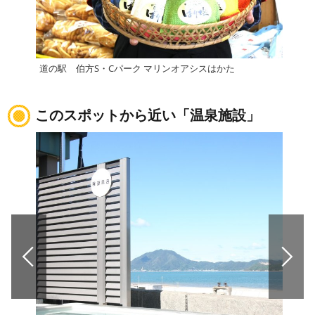
道の駅 伯方S・Cパーク マリンオアシスはかた
道の
このスポットから近い「温泉施設」