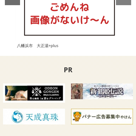
八幡浜市 大正湯+plus
【西
PR