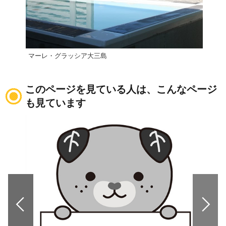
マーレ・グラッシア大三島
INL
このページを見ている人は、こんなページ
も見ています