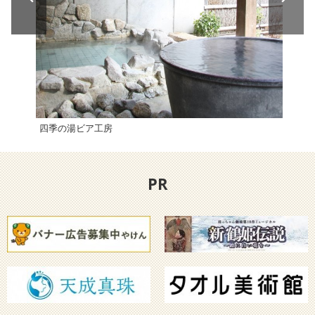
四季の湯ビア工房
大洲
PR