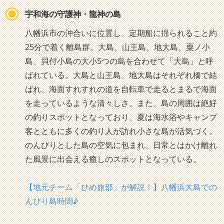
宇和海の守護神・龍神の島
八幡浜市の沖合いに位置し、定期船に揺られること約
25分で着く離島群。大島、山王島、地大島、粟ノ小
島、貝付小島の大小5つの島を合わせて「大島」と呼
ばれている。大島と山王島、地大島はそれぞれ橋で結
ばれ、海面すれすれの道を自転車で走るとまるで海面
を走っているような清々しさ。また、島の周囲は絶好
の釣りスポットとなっており、夏は海水浴やキャンプ
客とともに多くの釣り人が訪れ小さな島が活気づく。
のんびりとした島の空気に包まれ、日常とはかけ離れ
た風景に出会える癒しのスポットとなっている。
【地元チーム「ひめ旅部」が解説！】八幡浜大島での
んびり島時間♪