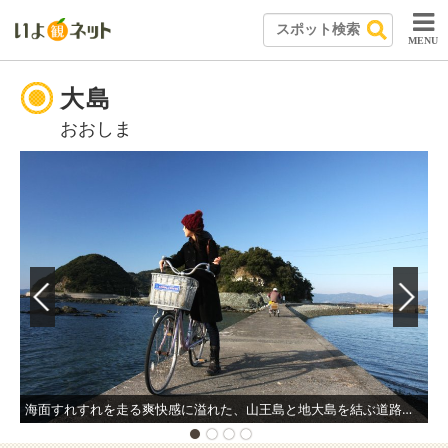
MENU
大島
おおしま
海面すれすれを走る爽快感に溢れた、山王島と地大島を結ぶ道路。エメラルド色の海は美しく、橋の上から海を覗くと透き通った海に多くの魚が泳いでいるのが見える。