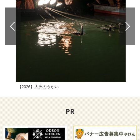
【2026】大洲のうかい
えひ
PR