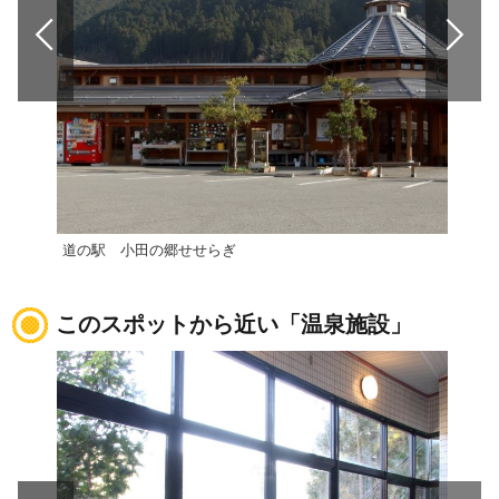
道の駅 小田の郷せせらぎ
道の
このスポットから近い「温泉施設」