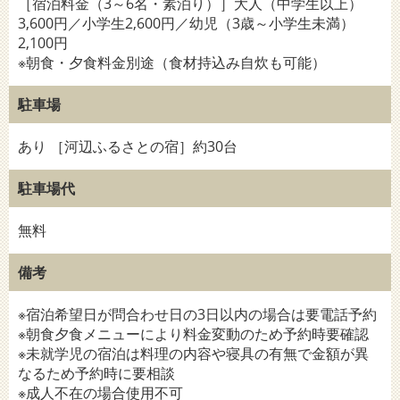
［宿泊料金（3～6名・素泊り）］大人（中学生以上）
3,600円／小学生2,600円／幼児（3歳～小学生未満）
2,100円
※朝食・夕食料金別途（食材持込み自炊も可能）
駐車場
あり ［河辺ふるさとの宿］約30台
駐車場代
無料
備考
※宿泊希望日が問合わせ日の3日以内の場合は要電話予約
※朝食夕食メニューにより料金変動のため予約時要確認
※未就学児の宿泊は料理の内容や寝具の有無で金額が異
なるため予約時に要相談
※成人不在の場合使用不可