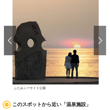
ふたみシーサイド公園
道の
このスポットから近い「温泉施設」