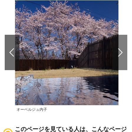
オーベルジュ内子
いよ
このページを見ている人は、こんなページ