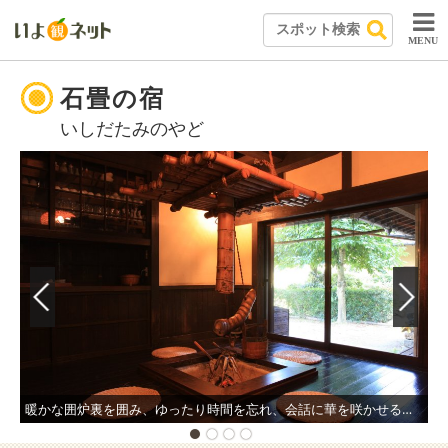
MENU
石畳の宿
いしだたみのやど
暖かな囲炉裏を囲み、ゆったり時間を忘れ、会話に華を咲かせるも良し、酒を酌み交わすのも良し。