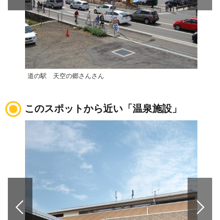
道の駅 天空の郷さんさん
道の
このスポットから近い「温泉施設」