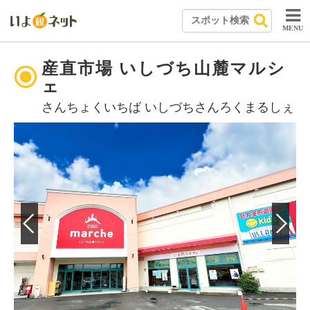
MENU
産直市場 いしづち山麓マルシ
ェ
さんちょくいちば いしづちさんろくまるしぇ