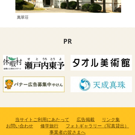
萬翠荘
長浜
PR
当サイトご利用にあたって
広告掲載
リンク集
お問い合わせ
修学旅行
フォトギャラリー（写真貸出）
事業者の皆さまへ