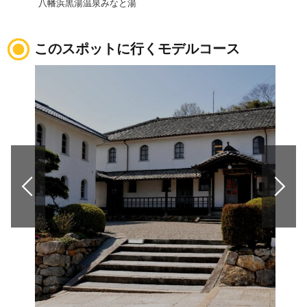
八幡浜黒湯温泉みなと湯
オー
このスポットに行くモデルコース