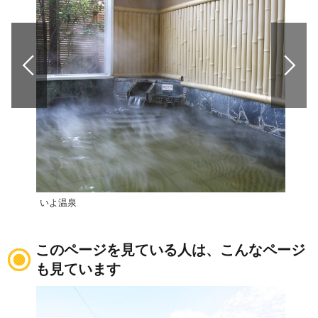
いよ温泉
元気
このページを見ている人は、こんなページ
も見ています