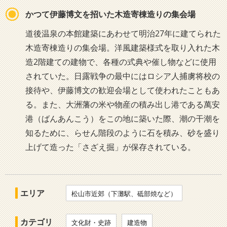
かつて伊藤博文を招いた木造寄棟造りの集会場
道後温泉の本館建築にあわせて明治27年に建てられた
木造寄棟造りの集会場。洋風建築様式を取り入れた木
造2階建ての建物で、各種の式典や催し物などに使用
されていた。日露戦争の最中にはロシア人捕虜将校の
接待や、伊藤博文の歓迎会場として使われたこともあ
る。また、大洲藩の米や物産の積み出し港である萬安
港（ばんあんこう）をこの地に築いた際、潮の干潮を
知るために、らせん階段のように石を積み、砂を盛り
上げて造った「さざえ掘」が保存されている。
エリア
松山市近郊（下灘駅、砥部焼など）
カテゴリ
文化財・史跡
建造物