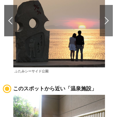
ふたみシーサイド公園
道の
このスポットから近い「温泉施設」