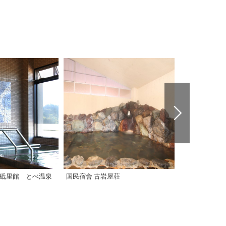
 湯砥里館 とべ温泉
国民宿舎 古岩屋荘
クアテルメ宝