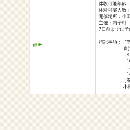
体験可能年齢
体験可能人数：
開催場所：小
主催：内子町
7日前までに予
特記事項：［南
備考
春(ツツジの
8：00…J
10：00
12：0
14：30…
［深山で遊
小田深山廻