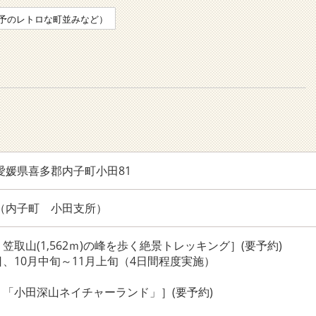
予のレトロな町並みなど）
2 愛媛県喜多郡内子町小田81
111（内子町 小田支所）
笠取山(1,562ｍ)の峰を歩く絶景トレッキング］(要予約)
、10月中旬～11月上旬（4日間程度実施）
「小田深山ネイチャーランド」］(要予約)