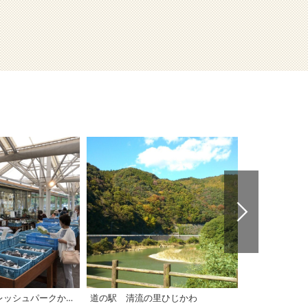
道の駅 内子フレッシュパークからり「からり直売所」
道の駅 清流の里ひじかわ
道の駅 みか