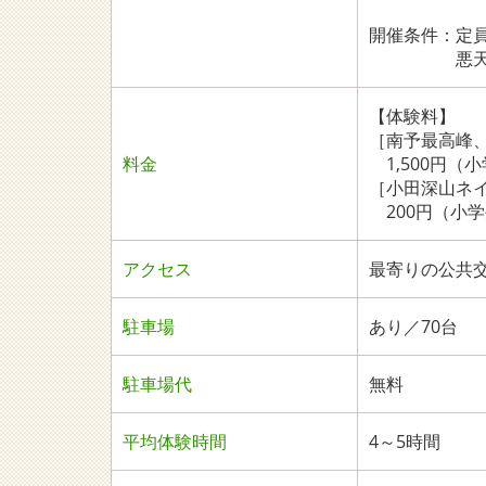
開催条件：定
悪天候の時
【体験料】
［南予最高峰、
料金
1,500円（
［小田深山ネ
200円（小
アクセス
最寄りの公共
駐車場
あり／70台
駐車場代
無料
平均体験時間
4～5時間