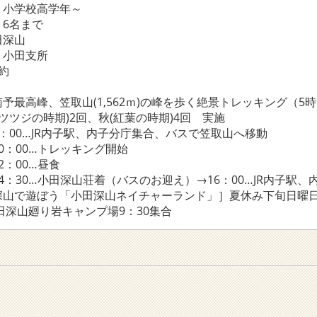
：小学校高学年～
6名まで
田深山
 小田支所
約
予最高峰、笠取山(1,562ｍ)の峰を歩く絶景トレッキング（5
時期)2回、秋(紅葉の時期)4回 実施
R内子駅、内子分庁集合、バスで笠取山へ移動
…トレッキング開始
0…昼食
小田深山荘着（バスのお迎え）→16：00…JR内子駅、
ぼう「小田深山ネイチャーランド」］夏休み下旬日曜
り岩キャンプ場9：30集合