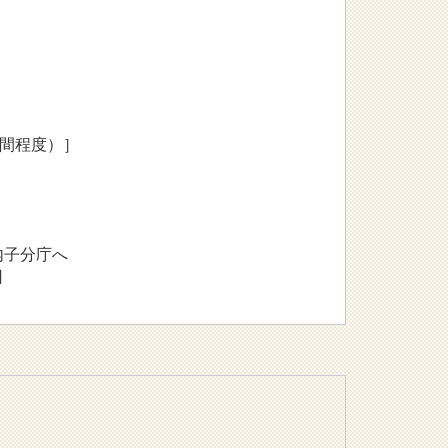
時間程度）］
内子分庁へ
日