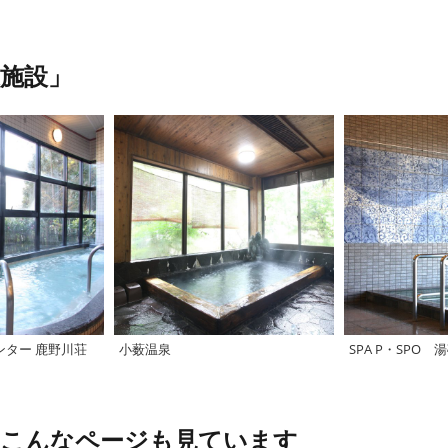
施設」
ンター 鹿野川荘
小薮温泉
SPA P・SPO
、こんなページも見ています