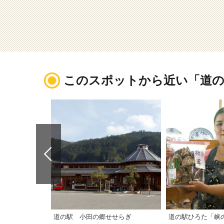
このスポットから近い「道の
道の駅 小田の郷せせらぎ
道の駅ひろた「峡