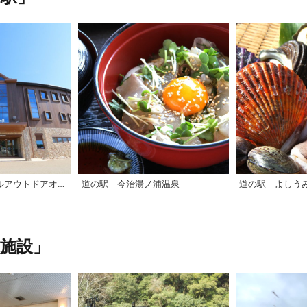
【西条市】モンベルアウトドアオアシス石鎚
道の駅 今治湯ノ浦温泉
道の駅 よしう
施設」