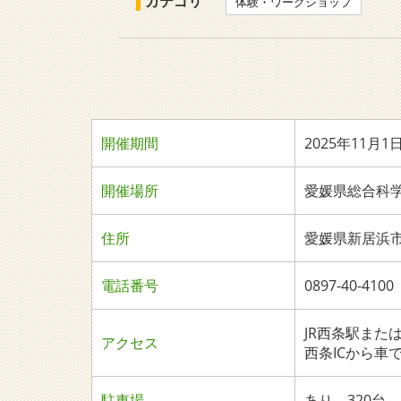
カテゴリ
体験・ワークショップ
開催期間
2025年11月1
開催場所
愛媛県総合科
住所
愛媛県新居浜市大
電話番号
0897-40-
JR西条駅また
アクセス
西条ICから車
駐車場
あり 320台