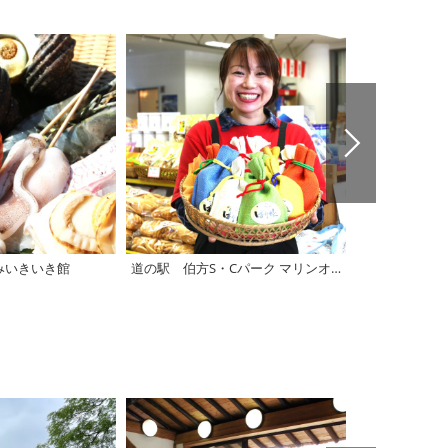
みいきいき館
道の駅 伯方S・Cパーク マリンオアシスはかた
道の駅 多々