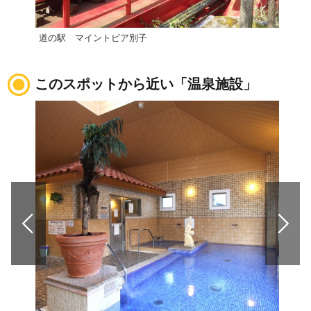
道の駅 マイントピア別子
【西
このスポットから近い「温泉施設」