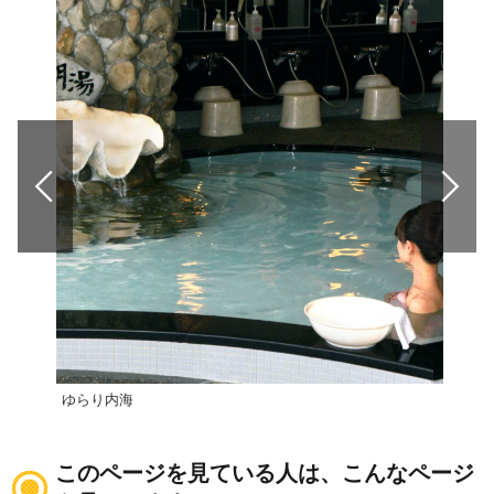
ゆらり内海
道の
このページを見ている人は、こんなページ