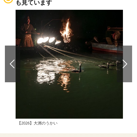
も見ています
【2026】大洲のうかい
穴神