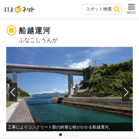
MENU
船越運河
ふなこしうんが
工事によりコンクリート製の綺麗な橋がかかる船越運河。