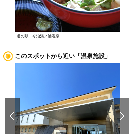
道の駅 今治湯ノ浦温泉
【西
このスポットから近い「温泉施設」