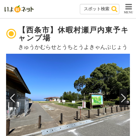
MENU
【西条市】休暇村瀬戸内東予キ
ャンプ場
きゅうかむらせとうちとうよきゃんぷじょう