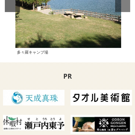
多々羅キャンプ場
シー
PR