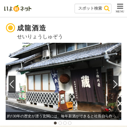
MENU
成龍酒造
せいりょうしゅぞう
約130年の歴史が漂う玄関には、毎年新酒ができると社長自ら作った緑の酒林（杉玉）が軒先に吊るされる。