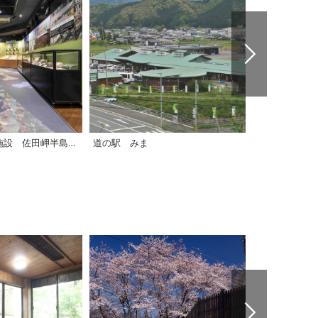
伊方町文化交流施設 佐田岬半島ミュージアム
道の駅 みま