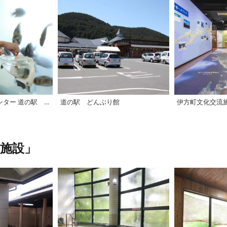
伊方町観光物産センター 道の駅 「伊方きらら館」
道の駅 どんぶり館
施設」