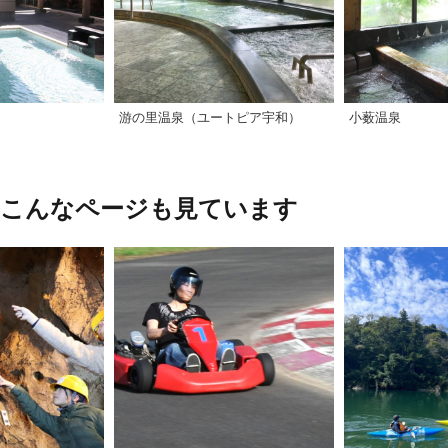
游の里温泉（ユートピア宇和）
小薮温泉
、こんなページも見ています