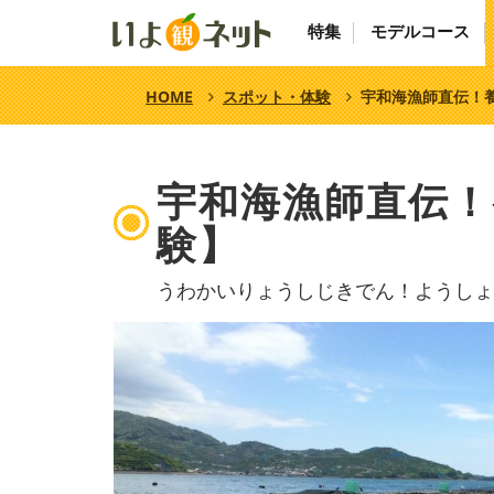
特集
モデルコース
HOME
スポット・体験
宇和海漁師直伝！
宇和海漁師直伝！
験】
うわかいりょうしじきでん！ようしょ