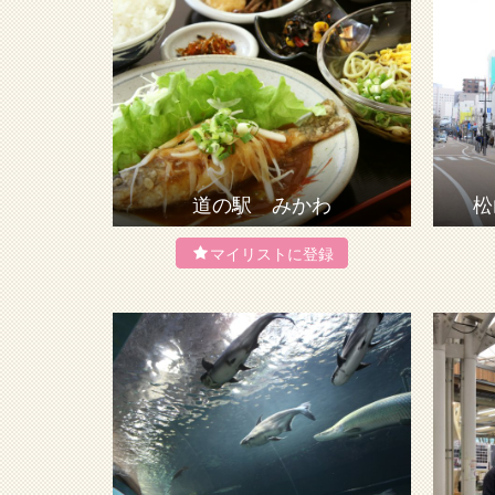
道の駅 みかわ
松