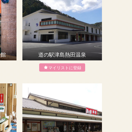
産館
道の駅津島熱田温泉