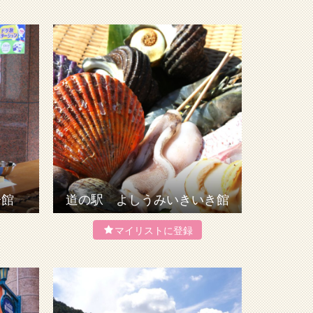
子館
道の駅 よしうみいきいき館