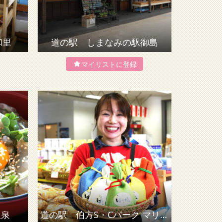
和里
道の駅 しまなみの駅御島
温泉
道の駅 伯方S・Cパーク マリンオアシスはかた