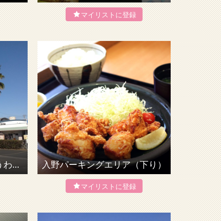
道の駅 みなとオアシスうわじま きさいや広場
入野パーキングエリア（下り）