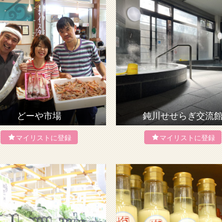
どーや市場
鈍川せせらぎ交流