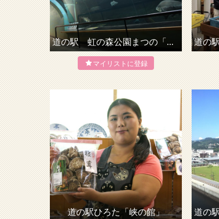
道の駅 虹の森公園まつの「四万十川学習センターおさかな館」
道の駅ひろた「峡の館」