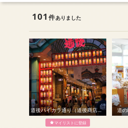
101
件
ありました
道後ハイカラ通り（道後商店街）
道の