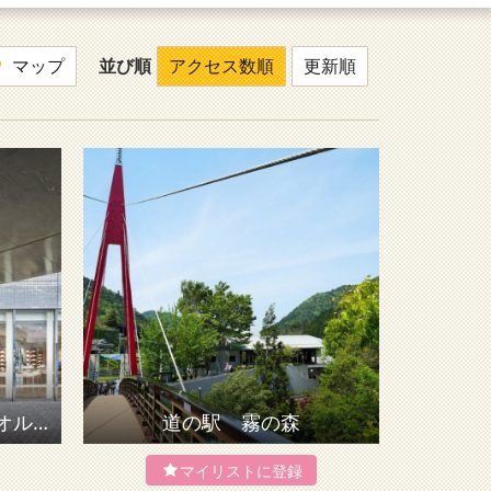
マップ
並び順
アクセス数順
更新順
今治タオル 本店・今治タオルLAB（テクスポート今治）
道の駅 霧の森