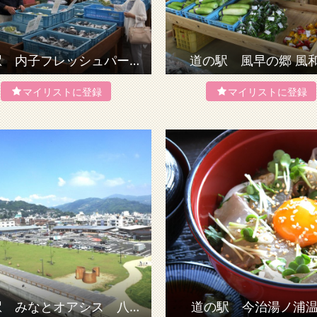
道の駅 内子フレッシュパークからり「からり直売所」
道の駅 風早の郷 風
道の駅 みなとオアシス 八幡浜みなっと「みなと交流館」
道の駅 今治湯ノ浦