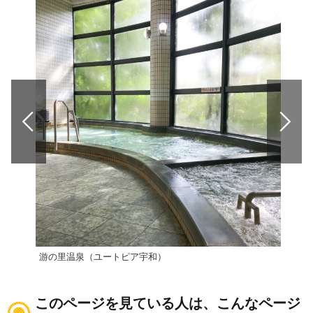
游の里温泉（ユートピア宇和）
小薮
このページを見ている人は、こんなページ