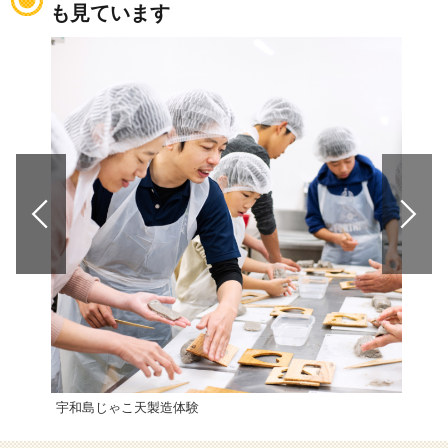
も見ています
宇和島じゃこ天製造体験
高茂