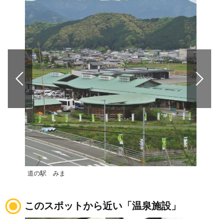
道の駅 みま
道の
このスポットから近い「温泉施設」