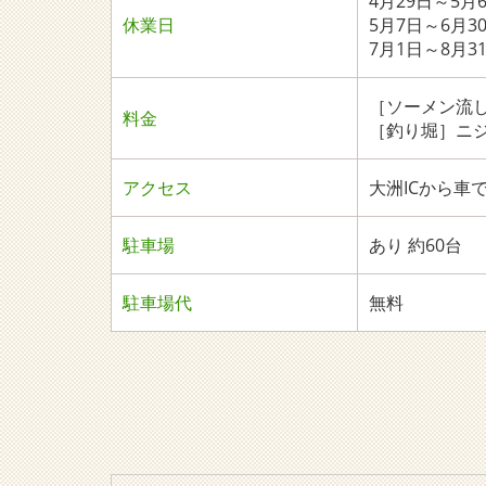
4月29日～5
休業日
5月7日～6月
7月1日～8月
［ソーメン流し
料金
［釣り堀］ニジ
アクセス
大洲ICから車で
駐車場
あり 約60台
駐車場代
無料