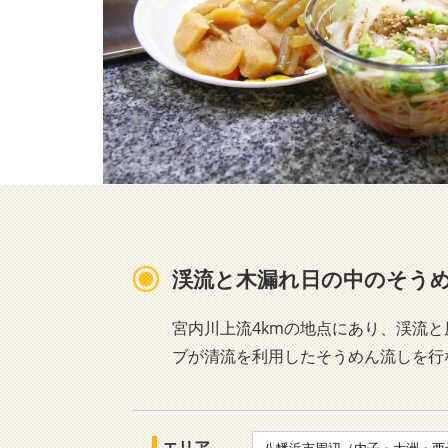
渓流と木漏れ日の中のそう
宮内川上流4kmの地点にあり、渓流
ブが清流を利用したそうめん流しを行
エリア