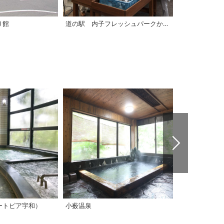
り館
道の駅 内子フレッシュパークからり「からり直売所」
道の駅 清流
ートピア宇和）
小薮温泉
大洲市交流促進