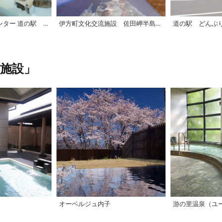
伊方町観光物産センター 道の駅 「伊方きらら館」
伊方町文化交流施設 佐田岬半島ミュージアム
道の駅 どんぶ
施設」
オーベルジュ内子
游の里温泉（ユ