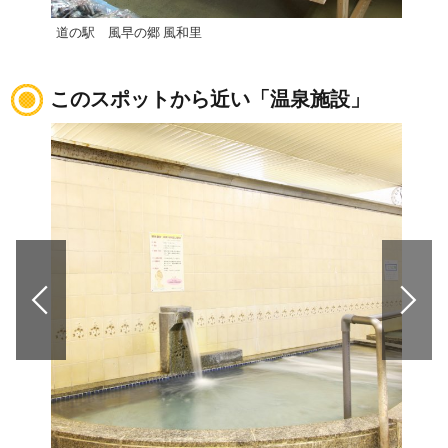
道の駅 風早の郷 風和里
ふた
このスポットから近い「温泉施設」