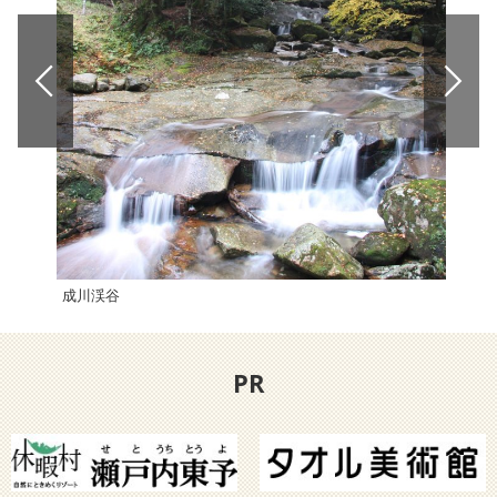
成川渓谷
滑床
PR