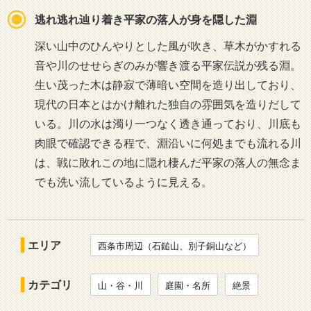
逃れ逃れ辿り着き平家の落人が身を隠した淵
深い山中のひんやりとした風が吹き、草木がかすれる
音や川のせせらぎのみが響き渡る平家伝説が残る淵。
生い茂った木は静寂で薄暗い空間を造り出しており、
現代の日本とはかけ離れた独自の雰囲気を造りだして
いる。川の水は濁り一つなく透き通っており、川底も
肉眼で確認できる程で、淵沿いに何処までも流れる川
は、戦に敗れこの地に隠れ棲んだ平家の落人の無念ま
でも洗い流しているように見える。
エリア
西条市周辺（石鎚山、別子銅山など）
カテゴリ
山・谷・川
庭園・名所
絶景