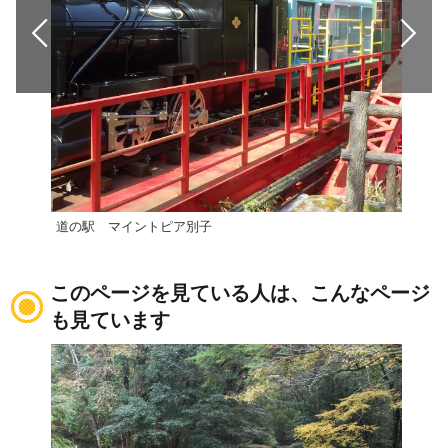
道の駅 マイントピア別子
新居
このページを見ている人は、こんなページ
も見ています