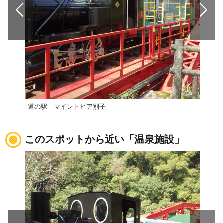
道の駅 マイントピア別子
【西
このスポットから近い「温泉施設」