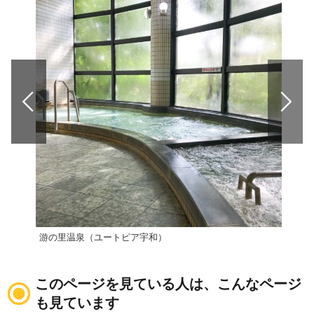
游の里温泉（ユートピア宇和）
八幡
このページを見ている人は、こんなページ
も見ています