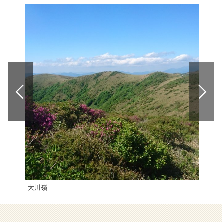
大川嶺
一日