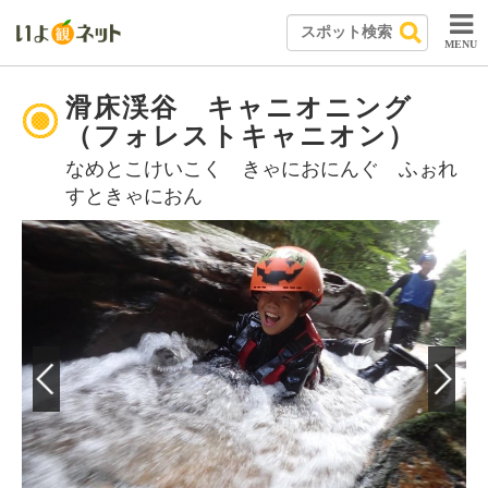
MENU
滑床渓谷 キャニオニング
（フォレストキャニオン）
なめとこけいこく きゃにおにんぐ ふぉれ
すときゃにおん