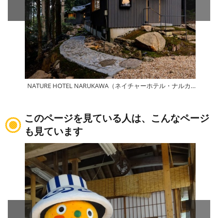
NATURE HOTEL NARUKAWA（ネイチャーホテル・ナルカワ）
成川
このページを見ている人は、こんなページ
も見ています