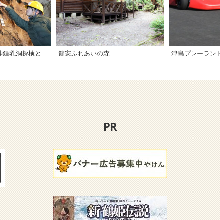
奥伊予川津南で穴神鍾乳洞探検とフットパス体験
節安ふれあいの森
津島プレーラン
PR