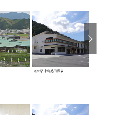
道の駅津島熱田温泉
道の駅 日吉