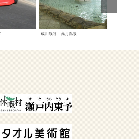
ド
成川渓谷 高月温泉
成川渓谷