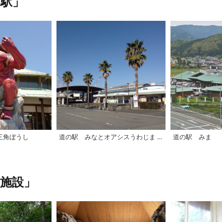
駅」
三角ぼうし
道の駅 みなとオアシスうわじま きさいや広場
道の駅 みま
施設」