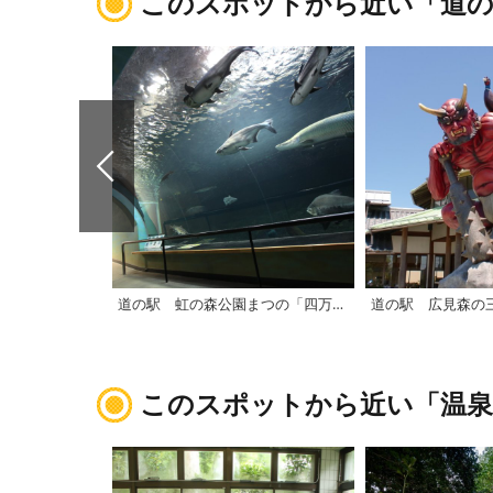
このスポットから近い「道の
道の駅 虹の森公園まつの「四万十川学習センターおさかな館」
道の駅 広見森の
このスポットから近い「温泉