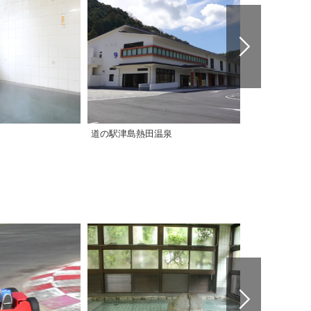
道の駅津島熱田温泉
游の里温泉（