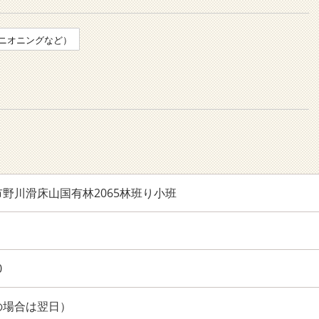
ニオニングなど）
野川滑床山国有林2065林班り小班
0
の場合は翌日）