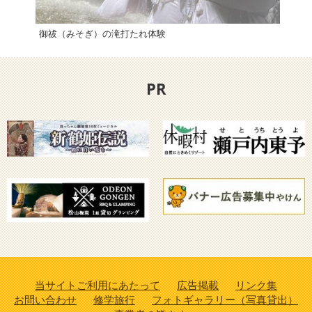
御祓（みそぎ）の滝打たれ体験
「海
PR
当サイトご利用にあたって
広告掲載
リンク集
お問い合わせ
修学旅行
フォトギャラリー（写真貸出）