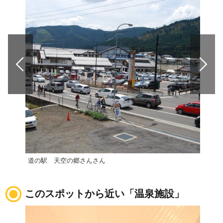
道の駅 天空の郷さんさん
道の
このスポットから近い「温泉施設」