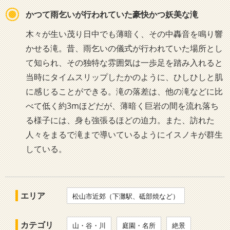
かつて雨乞いが行われていた豪快かつ妖美な滝
木々が生い茂り日中でも薄暗く、その中轟音を鳴り響
かせる滝。昔、雨乞いの儀式が行われていた場所とし
て知られ、その独特な雰囲気は一歩足を踏み入れると
当時にタイムスリップしたかのように、ひしひしと肌
に感じることができる。滝の落差は、他の滝などに比
べて低く約3mほどだが、薄暗く巨岩の間を流れ落ち
る様子には、身も強張るほどの迫力。また、訪れた
人々をまるで滝まで導いているようにイスノキが群生
している。
エリア
松山市近郊（下灘駅、砥部焼など）
カテゴリ
山・谷・川
庭園・名所
絶景