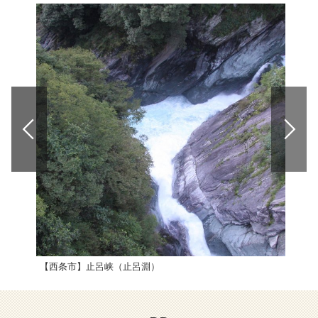
【西条市】止呂峡（止呂淵）
八釜