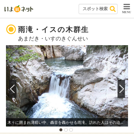
MENU
雨滝・イスの木群生
あまだき・いすのきぐんせい
木々に囲まれ薄暗い中、轟音を轟かせる雨滝。訪れた人はその迫力に圧倒される。