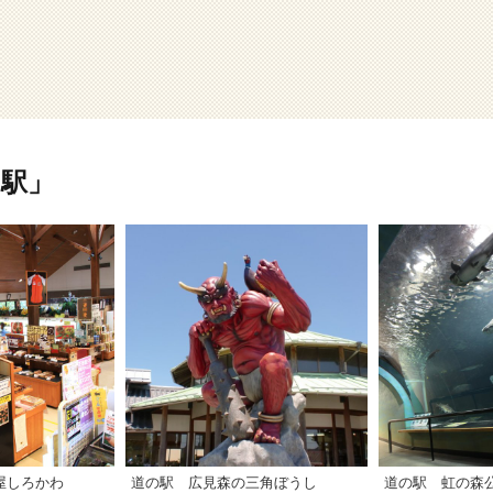
駅」
屋しろかわ
道の駅 広見森の三角ぼうし