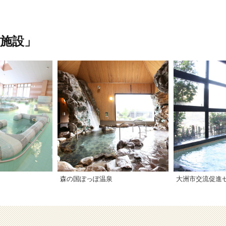
施設」
森の国ぽっぽ温泉
大洲市交流促進セ