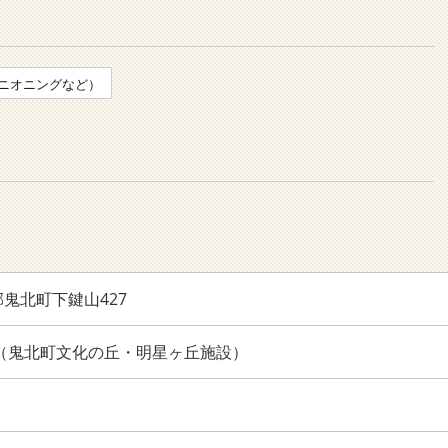
ニオニングなど）
鬼北町下鍵山427
2666（鬼北町文化の丘・明星ヶ丘施設）