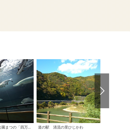
道の駅 虹の森公園まつの「四万十川学習センターおさかな館」
道の駅 清流の里ひじかわ
道の駅 みま