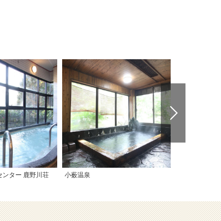
ンター 鹿野川荘
小薮温泉
游の里温泉（