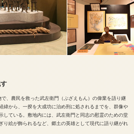
残す
物で、農民を救った武左衛門（ぶざえもん）の偉業を語り継
経緯から、一揆を大成功に治め刑に処されるまでを、群像や
示している。敷地内には、武左衛門と同志の慰霊のための堂
ぎり絵が飾られるなど、郷土の英雄として現代に語り継がれ