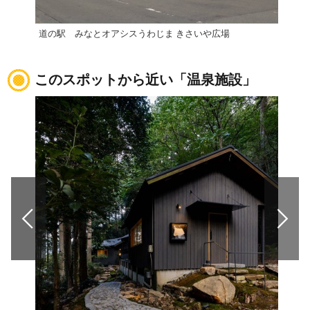
道の駅 みなとオアシスうわじま きさいや広場
道の
このスポットから近い「温泉施設」