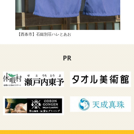
【西条市】石鎚別荘ハレとあお
大洲
PR