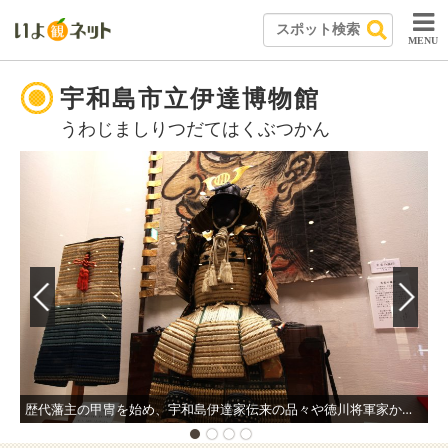
MENU
宇和島市立伊達博物館
うわじましりつだてはくぶつかん
歴代藩主の甲冑を始め、宇和島伊達家伝来の品々や徳川将軍家からの拝領品、天皇家からの下賜品が数多く収蔵されている。