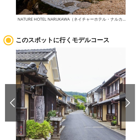
NATURE HOTEL NARUKAWA（ネイチャーホテル・ナルカワ）
成川
このスポットに行くモデルコース