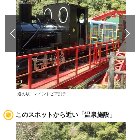
道の駅 マイントピア別子
道の
このスポットから近い「温泉施設」