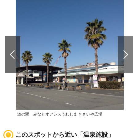
道の駅 みなとオアシスうわじま きさいや広場
道の
このスポットから近い「温泉施設」