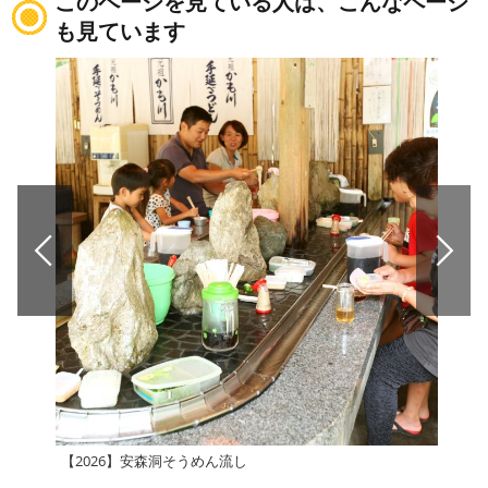
このページを見ている人は、こんなページ
も見ています
【2026】安森洞そうめん流し
【2