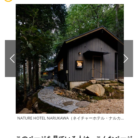
NATURE HOTEL NARUKAWA（ネイチャーホテル・ナルカワ）
成川